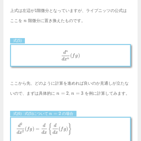
上式は左辺が1階微分となっていますが、ライプニッツの公式は
n
ここを
階微分に置き換えたものです。
n
式(5)
n
\frac{d^n}{dx^n}(fg)
d
(
)
f
g
n
d
x
ここから先、どのように計算を進めれば良いのか見通しが立たな
n
n
=
2
=
3
いので、まずは具体的に
,
を例に計算してみます。
n
n
=
=
2
3
n
=
2
式(6) : 式(5)について
の場合
n
=
2
2
\begin{align*} \frac{d^2}{dx^2}
{
}
d
d
d
(
)
=
(
)
f
g
f
g
2
d
x
d
x
d
x