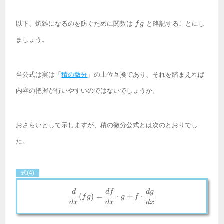
fg
以下、煩雑になるのを防ぐために関数は
と略記することにし
f
g
ましょう。
当公式は実は「
積の微分
」の上位互換であり、それを踏まえれば
内容の把握が行いやすいのではないでしょうか。
おさらいとして示しますが、積の微分公式とは次のとおりでし
た。
式(4)
\frac{d}{dx}(fg) = \frac{df}{dx
d
df
d
g
(
)
=
⋅
+
⋅
f
g
g
f
d
x
d
x
d
x