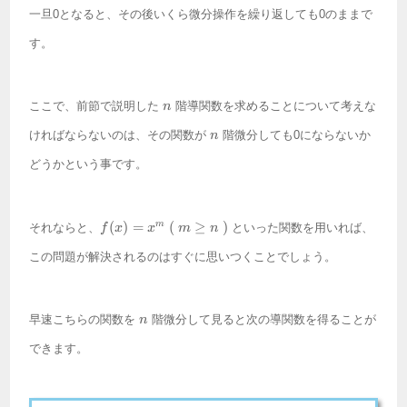
一旦0となると、その後いくら微分操作を繰り返しても0のままで
す。
n
ここで、前節で説明した
階導関数を求めることについて考えな
n
n
ければならないのは、その関数が
階微分しても0にならないか
n
どうかという事です。
f(x)
(
)
=
(
≥
)
m
それならと、
といった関数を用いれば、
f
x
x
m
n
=
x^m
この問題が解決されるのはすぐに思いつくことでしょう。
~ (~
m
\geq
n
n ~)
早速こちらの関数を
階微分して見ると次の導関数を得ることが
n
できます。