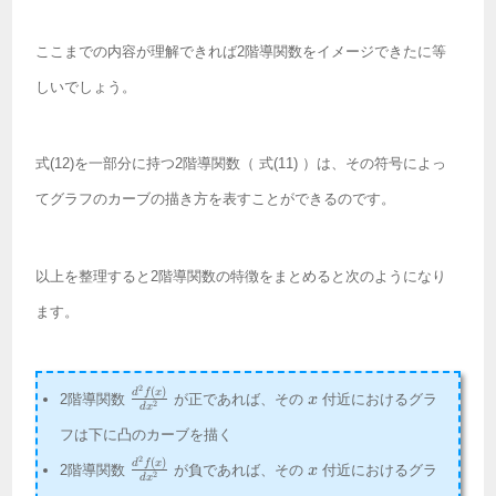
ここまでの内容が理解できれば2階導関数をイメージできたに等
しいでしょう。
式(12)を一部分に持つ2階導関数（ 式(11) ）は、その符号によっ
てグラフのカーブの描き方を表すことができるのです。
以上を整理すると2階導関数の特徴をまとめると次のようになり
ます。
\frac{d^2f(x)}
x
2
(
)
d
f
x
2階導関数
が正であれば、その
付近におけるグラ
x
2
d
x
{dx^2}
フは下に凸のカーブを描く
\frac{d^2f(x)}
x
2
(
)
d
f
x
2階導関数
が負であれば、その
付近におけるグラ
x
2
d
x
{dx^2}