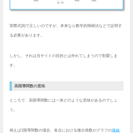
d
x
d
x
d
x
=
0
k
実際式(8)で正しいのですが、本来なら数学的帰納法などで証明す
る必要があります。
しかし、それは当サイトの目的とは外れてしまうので割愛しま
す。
高階導関数の意味
ところで、高階導関数には一体どのような意味があるのでしょ
う。
例えば1階導関数の場合、各点における微分係数がグラフの
接線