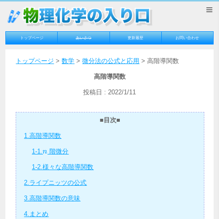
≡
トップページ
あいさつ
更新履歴
お問い合わせ
トップページ
>
数学
>
微分法の公式と応用
> 高階導関数
高階導関数
投稿日 : 2022/1/11
■目次■
1.高階導関数
n
1-1.
階微分
n
1-2.様々な高階導関数
2.ライプニッツの公式
3.高階導関数の意味
4.まとめ