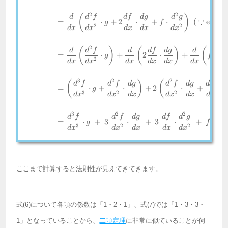
2
2
(
)
d
d
f
df
d
g
d
g
∵
=
⋅
+
2
⋅
+
⋅
(
eq(6)
g
f
2
2
d
x
d
x
d
x
d
x
d
x
2
2
(
)
(
)
(
d
d
f
d
df
d
g
d
d
=
⋅
+
2
⋅
+
⋅
g
f
2
d
x
d
x
d
x
d
x
d
x
d
x
d
x
3
2
2
(
)
(
d
f
d
f
d
g
d
f
d
g
df
d
=
⋅
+
⋅
+
2
⋅
+
⋅
g
3
2
2
d
x
d
x
d
x
d
x
d
x
d
x
d
3
2
2
3
d
f
d
f
d
g
df
d
g
d
=
⋅
+
3
⋅
+
3
⋅
+
⋅
g
f
3
2
2
d
x
d
x
d
x
d
x
d
x
d
x
ここまで計算すると法則性が見えてきてきます。
式(6)について各項の係数は「1・2・1」、式(7)では「1・3・3・
1」となっていることから、
二項定理
に非常に似ていることが伺