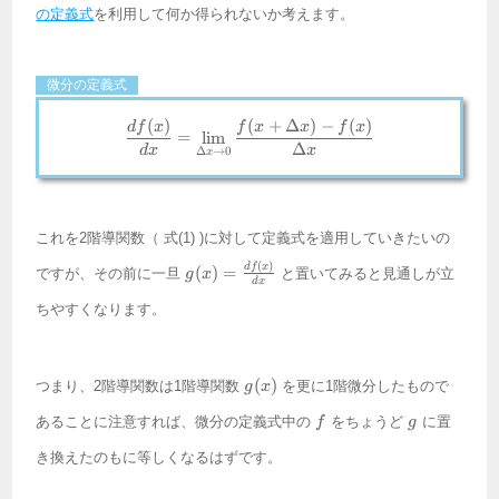
の定義式
を利用して何か得られないか考えます。
微分の定義式
(
)
(
+
Δ
)
−
(
)
\frac{df(x)}{dx} = \lim_{\Delta 
df
x
f
x
x
f
x
=
l
i
m
Δ
d
x
x
Δ
→
0
x
これを2階導関数（ 式(1) )に対して定義式を適用していきたいの
g(x) =
(
)
df
x
(
)
=
ですが、その前に一旦
と置いてみると見通しが立
g
x
d
x
\frac{df(x)}
{dx}
ちやすくなります。
g(x)
(
)
つまり、2階導関数は1階導関数
を更に1階微分したもので
g
x
f
g
あることに注意すれば、微分の定義式中の
をちょうど
に置
f
g
き換えたのもに等しくなるはずです。