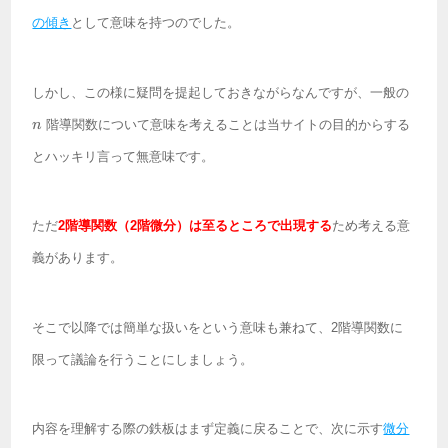
の傾き
として意味を持つのでした。
n
しかし、この様に疑問を提起しておきながらなんですが、一般の
階導関数について意味を考えることは当サイトの目的からする
n
とハッキリ言って無意味です。
ただ
2階導関数（2階微分）は至るところで出現する
ため考える意
義があります。
そこで以降では簡単な扱いをという意味も兼ねて、2階導関数に
限って議論を行うことにしましょう。
内容を理解する際の鉄板はまず定義に戻ることで、次に示す
微分