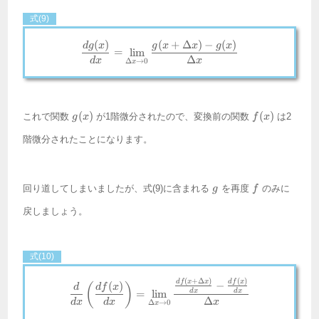
式(9)
(
)
(
+
Δ
)
−
(
)
\frac{dg(x)}{dx} = \lim_{\Delta
d
g
x
g
x
x
g
x
=
l
i
m
Δ
d
x
x
Δ
→
0
x
g(x)
f(x)
(
)
(
)
これで関数
が1階微分されたので、変換前の関数
は2
g
x
f
x
階微分されたことになります。
g
f
回り道してしまいましたが、式(9)に含まれる
を再度
のみに
g
f
戻しましょう。
式(10)
(
+
Δ
)
(
)
\frac{d}{dx}\left(\frac{df(x)}{
df
x
x
df
x
−
(
)
(
)
d
df
x
d
x
d
x
=
l
i
m
Δ
d
x
d
x
x
Δ
→
0
x