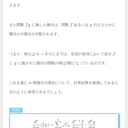
えます。
fg
f
g
また関数
に施した微分は、関数
あるいは
のどちらかに
f
g
f
g
幾分かの微分が分配されます。
n
f
=
3
つまり、例えば
のときでは、右辺の各項において必ず
n
f
=
g
3
と
に施された微分の階数の和は3階となっているのです。
g
n
これを基に
階微分の場合について、計算結果を推測してみると
n
次のように表現できるでしょう。
式(8)
n
−
\frac{d^n}{dx^n} (fg) = \sum_{
n
n
k
k
d
d
f
d
g
∑
(
)
=
C
⋅
f
g
n
k
−
n
n
k
k