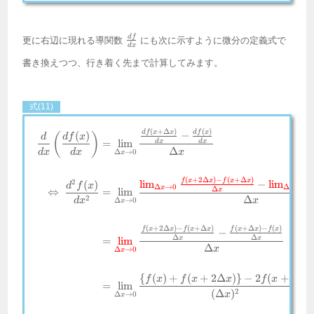
\frac{df}
df
更に右辺に現れる導関数
にも次に示すように微分の定義式で
d
x
{dx}
書き換えつつ、行き着く先まで計算してみます。
式(11)
(
+
Δ
)
(
)
\begin{align*} \frac{d}{dx}\left
df
x
x
df
x
−
(
)
(
)
d
df
x
d
x
d
x
=
l
i
m
Δ
d
x
d
x
x
Δ
→
0
x
(
+
2Δ
)
−
(
+
Δ
)
f
x
x
f
x
x
f
2
l
i
m
−
l
i
m
(
)
d
f
x
Δ
→
0
Δ
→
0
x
x
Δ
x
⇔
=
l
i
m
2
Δ
d
x
x
Δ
→
0
x
(
+
2Δ
)
−
(
+
Δ
)
(
+
Δ
)
−
(
)
f
x
x
f
x
x
f
x
x
f
x
−
Δ
Δ
x
x
=
l
i
m
Δ
x
Δ
→
0
x
{
(
)
+
(
+
2Δ
)
}
−
2
(
+
Δ
)
f
x
f
x
x
f
x
x
=
l
i
m
2
(
Δ
)
x
Δ
→
0
x