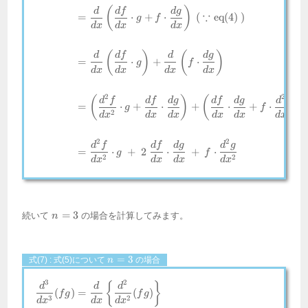
(
)
d
df
d
g
∵
=
⋅
+
⋅
(
eq(4)
)
g
f
d
x
d
x
d
x
(
)
(
)
d
df
d
d
g
=
⋅
+
⋅
g
f
d
x
d
x
d
x
d
x
2
2
(
)
(
)
d
f
df
d
g
df
d
g
d
g
=
⋅
+
⋅
+
⋅
+
⋅
g
f
2
2
d
x
d
x
d
x
d
x
d
x
d
x
2
2
d
f
df
d
g
d
g
=
⋅
+
2
⋅
+
⋅
g
f
2
2
d
x
d
x
d
x
d
x
n
=
3
続いて
の場合を計算してみます。
n
=
3
n
=
3
式(7) : 式(5)について
の場合
n
=
3
3
2
\begin{align*} \frac{d^3}{dx^3}
{
}
d
d
d
(
)
=
(
)
f
g
f
g
3
2
d
x
d
x
d
x