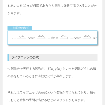
n
を思い出せば
が何階であろうと無限に微分可能であることが分
n
かります。
三角関数の微分
/
/
/
/
\cdots \xrightarrow{d/dx} ~ \co
d
d
x
d
d
x
d
d
x
d
d
x
⋯
c
o
s
−
s
i
n
−
c
o
s
s
i
n
x
x
x
x
ライプニッツの公式
n
f(x)g(x)
(
)
(
)
階微分を実行する関数が、
といった関数どうしの積
n
f
x
g
x
の形をしているときに有効な公式が存在します。
それにはライプニッツの公式という名称が与えられており、知っ
ておくと計算の手間が省けるなどのメリットがあります。