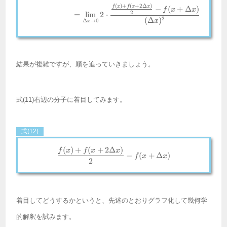
(
)
+
(
+
2Δ
)
f
x
f
x
x
−
(
+
Δ
)
f
x
x
2
=
l
i
m
2
⋅
2
(
Δ
)
x
Δ
→
0
x
結果が複雑ですが、順を追っていきましょう。
式(11)右辺の分子に着目してみます。
式(12)
(
)
+
(
+
2Δ
)
\frac{f(x) + f(x + 2\Delta x)}{2}
f
x
f
x
x
−
(
+
Δ
)
f
x
x
2
着目してどうするかというと、先述のとおりグラフ化して幾何学
的解釈を試みます。