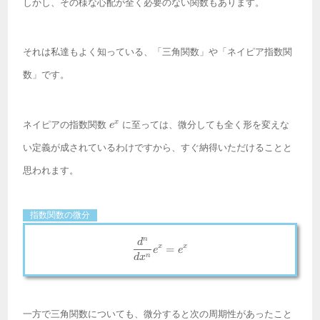
しかし、その様な心配が全く必要のない関数もあります。
それは私達もよく知っている、「三角関数」や「ネイピア指数関
数」です。
e^x
x
ネイピアの指数関数
に至っては、微分しても全く形を変えな
e
い定義が成されているわけですから、すぐ納得いただけることと
思われます。
指数関数の微分
n
\frac{d^n}{dx^n}e^x = e^x \\
d
x
x
=
e
e
n
d
x
一方で三角関数についても、微分すると次の周期性があったこと