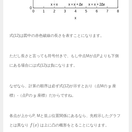
式(12)は図中の赤色破線の長さを表すことになります。
ただし長さと言っても符号付きで、もし中点Mが点Pよりも下側
にある場合には式(12)は負になります。
y
なぜなら、計算の順序は必ず式(12)が示すとおり（点Mの
座
y
y
標）-（点Pの
座標）だからですね。
y
各点が上からP, Mと並ぶ位置関係にあるなら、先程示したグラフ
f(x)
(
)
とは異なり
は上に凸の概形をとることになります。
f
x