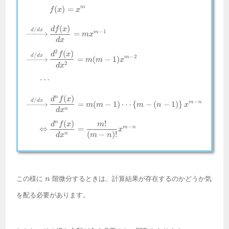
m
(
)
=
\begin{align*} & f(x) = x^m \\[
f
x
x
(
)
df
x
/
d
d
x
−
1
m
=
m
x
d
x
2
(
)
d
f
x
/
d
d
x
−
2
m
=
(
−
1
)
m
m
x
2
d
x
⋯
(
)
n
d
f
x
/
d
d
x
−
m
n
=
(
−
1
)
⋯
{
−
(
−
1
)
}
m
m
m
n
x
n
d
x
(
)
!
n
d
f
x
m
−
m
n
⇔
=
x
(
−
)!
n
d
x
m
n
n
この様に
階微分するときは、計算結果が存在するのかどうか気
n
を配る必要があります。