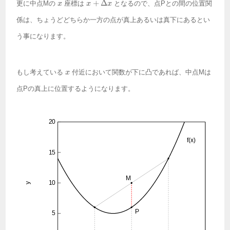
x
x +
+
Δ
更に中点Mの
座標は
となるので、点Pとの間の位置関
x
x
x
\Delta
x
係は、ちょうどどちらか一方の点が真上あるいは真下にあるとい
う事になります。
x
もし考えている
付近において関数が下に凸であれば、中点Mは
x
点Pの真上に位置するようになります。