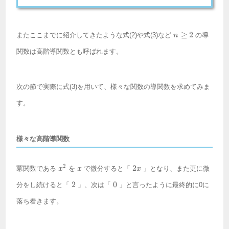
n
≥
2
またここまでに紹介してきたような式(2)や式(3)など
の導
n
\geq
2
関数は高階導関数とも呼ばれます。
次の節で実際に式(3)を用いて、様々な関数の導関数を求めてみま
す。
様々な高階導関数
x^2
x
2x
2
2
冪関数である
を
で微分すると「
」となり、また更に微
x
x
x
2
0
2
0
分をし続けると「
」、次は「
」と言ったように最終的に0に
落ち着きます。