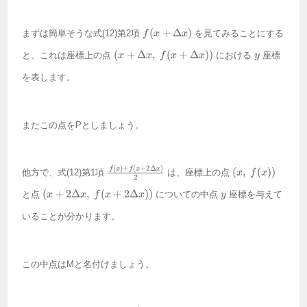
f(x +
(
+
Δ
)
まずは簡単そうな式(12)第2項
を見てみることにする
f
x
x
\Delta
(x +
y
x)
(
+
Δ
,
(
+
Δ
))
と、これは座標上の点
における
座標
x
x
f
x
x
y
\Delta
x, ~
を表します。
f(x +
\Delta
x))
またこの点をPとしましょう。
\frac{f(x)
(x,~f(x))
(
)
+
(
+
2Δ
)
f
x
f
x
x
(
,
(
))
他方で、式(12)第1項
は、座標上の点
x
f
x
2
+ f(x +
(x +
y
2\Delta
(
+
2Δ
,
(
+
2Δ
))
と点
についての中点
座標を与えて
x
x
f
x
x
y
2\Delta
x)}{2}
x, ~ f(x
いることが分かります。
+
2\Delta
x))
この中点はMと名付けましょう。