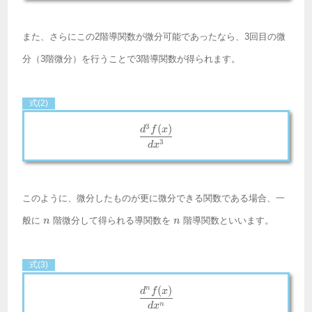
また、さらにこの2階導関数が微分可能であったなら、3回目の微
分（3階微分）を行うことで3階導関数が得られます。
式(2)
3
(
)
\frac{d^3f(x)}{dx^3}
d
f
x
3
d
x
このように、微分したものが更に微分できる関数である場合、一
n
n
般に
階微分して得られる導関数を
階導関数といいます。
n
n
式(3)
(
)
n
\frac{d^n f(x)}{dx^n}
d
f
x
n
d
x