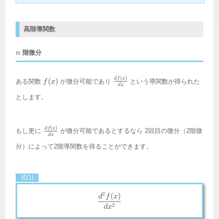
高階導関数
n
階微分
n
f(x)
\frac{df(x)}
(
)
df
x
(
)
ある関数
が微分可能であり
という導関数が得られた
f
x
d
x
{dx}
とします。
\frac{df(x)}
(
)
df
x
もし更に
が微分可能であるとするなら 2回目の微分（2階微
d
x
{dx}
分）によって2階導関数を得ることができます。
式(1)
2
(
)
\frac{d^2f(x)}{dx^2}
d
f
x
2
d
x