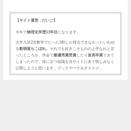
【サイト運営 : だいご】
今年で
物理化学歴13年目
になります。
大学入試2次数学でたった3割しか得点できなかったいわゆ
る
数弱落ちこぼれ
。それでも好きこそものの上手なれと言
ったところか、学会で
最優秀賞受賞
したり
首席卒業
できて
しまったので、役に立つ知識を当サイトに全て惜しみなく
公開しようと思います。ブックマークをオススメ。