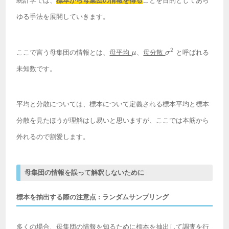
統計学では、
標本から母集団の情報を得る
ことを目的としてあら
ゆる手法を展開していきます。
\mu
\sigma^2
2
ここで言う母集団の情報とは、
母平均
、
母分散
と呼ばれる
μ
σ
未知数です。
平均と分散については、標本について定義される標本平均と標本
分散を見たほうが理解はし易いと思いますが、ここでは本筋から
外れるので割愛します。
母集団の情報を誤って解釈しないために
標本を抽出する際の注意点 : ランダムサンプリング
多くの場合、母集団の情報を知るために標本を抽出して調査を行