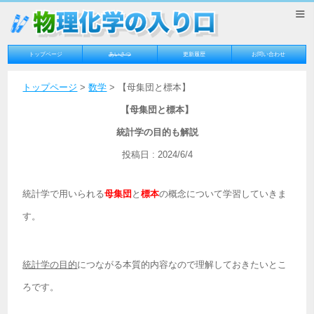
≡
トップページ
あいさつ
更新履歴
お問い合わせ
トップページ
>
数学
> 【母集団と標本】
【母集団と標本】
統計学の目的も解説
投稿日 : 2024/6/4
統計学で用いられる
母集団
と
標本
の概念について学習していきま
す。
統計学の目的
につながる本質的内容なので理解しておきたいとこ
ろです。