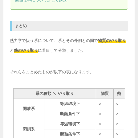
断熱仕事について詳しく解説
まとめ
熱力学で扱う系について、系とその外側との間で
物質のやり取り
と
熱のやり取り
に着目して分類しました。
それらをまとめたものが以下の表になります。
系の種類 ＼ やり取り
物質
熱
等温環境下
○
○
開放系
断熱条件下
○
×
等温環境下
×
○
閉鎖系
断熱条件下
×
×