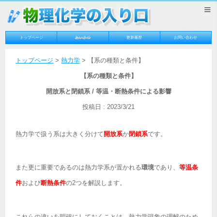
≡
トップページ
あいさつ
更新履歴
お問い合わせ
トップページ
>
熱力学
> 【系の種類と条件】
【系の種類と条件】
開放系と閉鎖系 / 等温・断熱条件による影響
投稿日 : 2023/3/21
熱力学で扱う系は大きく分けて
開放系
か
閉鎖系
です。
また更に重要であるのは熱力学系が置かれる
環境
であり、
等温条
件
および
断熱条件
の2つを解説します。
これらの違いを明確にしておくことは、熱力学現象の理解のため