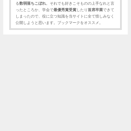
る
数弱落ちこぼれ
。それでも好きこそものの上手なれと言
ったところか、学会で
最優秀賞受賞
したり
首席卒業
できて
しまったので、役に立つ知識を当サイトに全て惜しみなく
公開しようと思います。ブックマークをオススメ。