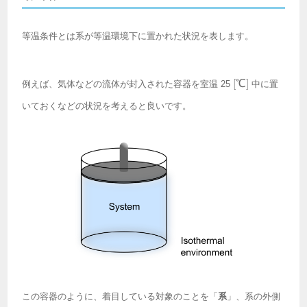
等温条件とは系が等温環境下に置かれた状況を表します。
[\text{℃}]
[
℃
]
例えば、気体などの流体が封入された容器を室温 25
中に置
いておくなどの状況を考えると良いです。
この容器のように、着目している対象のことを「
系
」、系の外側